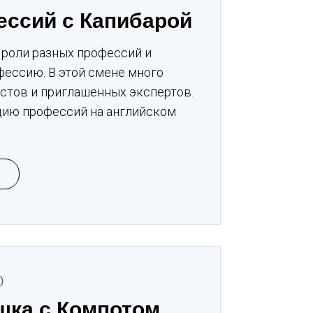
ессий с Капибарой
 роли разных профессий и
ессию. В этой смене много
естов и приглашенных экспертов.
дию профессий на английском
)
ешка с Компотом