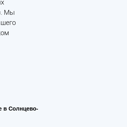
их
з. Мы
ашего
ком
е в Солнцево-