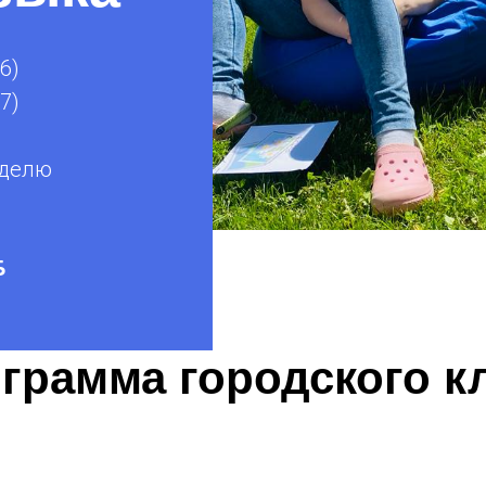
6)
7)
неделю
Б
грамма городского к