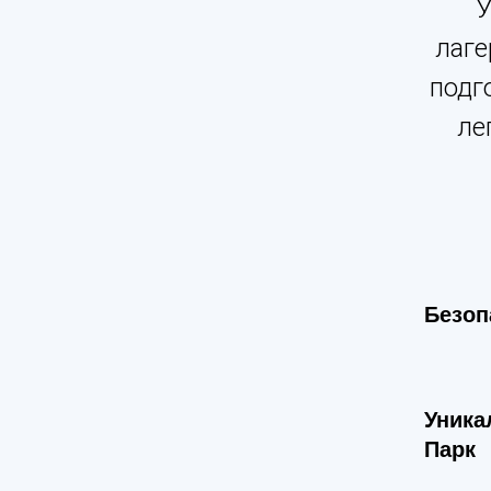
У
лаге
подг
ле
Безоп
Уника
Парк