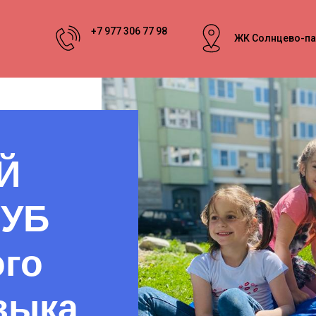
+7 977 306 77 98
ЖК Солнцево-пар
Й
ЛУБ
ого
зыка