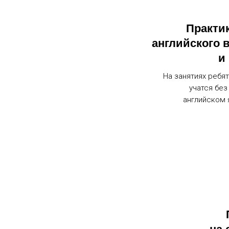
Практик
английского 
и
На занятиях ребя
учатся без
английском 